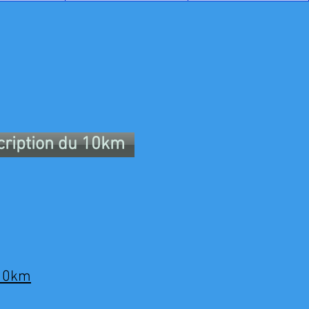
cription du 10km
 10km